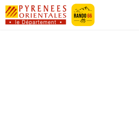
Geotrek-rando