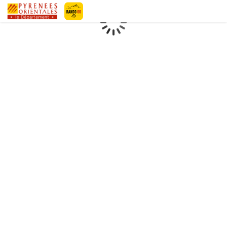
Geotrek-rando
Loading