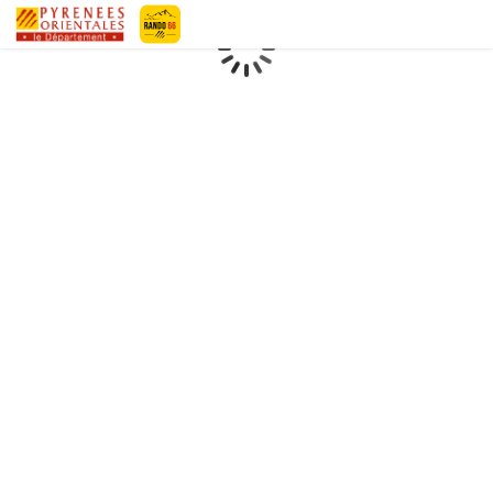
Geotrek-rando
Loading