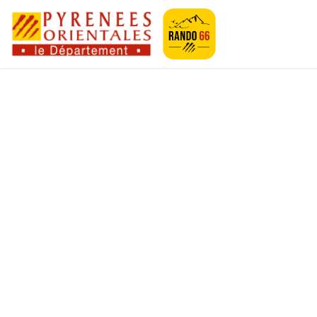
Geotrek-rando