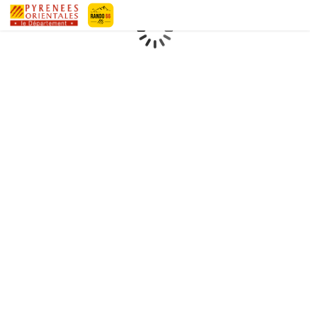
Geotrek-rando
Loading