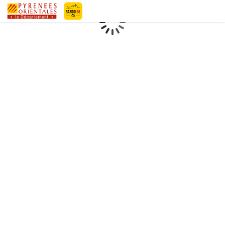
Geotrek-rando
Loading