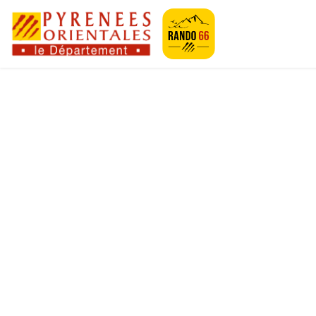
Geotrek-rando