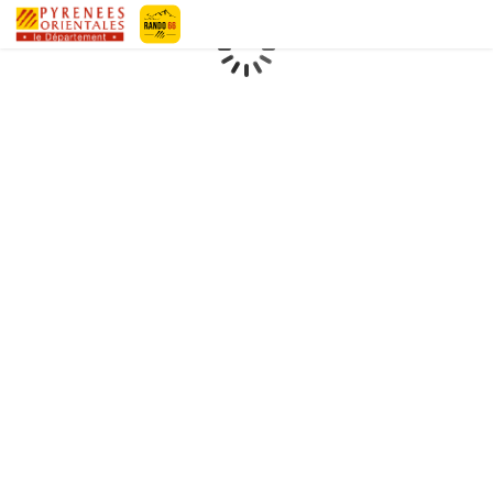
Geotrek-rando
Loading