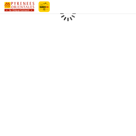
Geotrek-rando
Loading