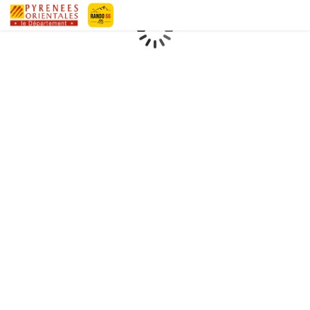
Geotrek-rando
Loading