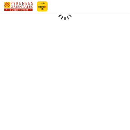
Geotrek-rando
Loading