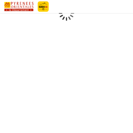
Geotrek-rando
Loading