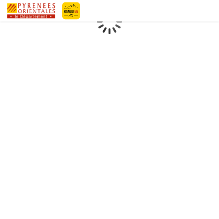
Geotrek-rando
Loading