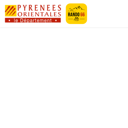
Geotrek-rando