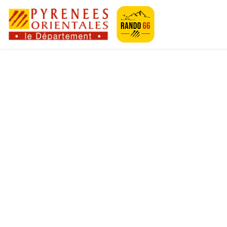
Geotrek-rando