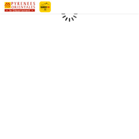
Geotrek-rando
Loading