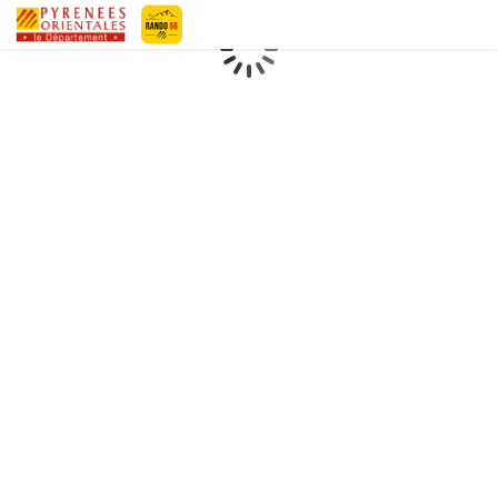
Geotrek-rando
Loading