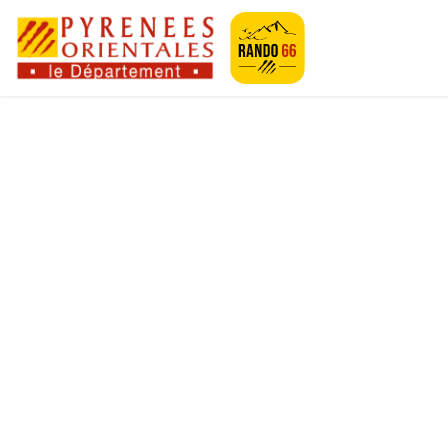
Geotrek-rando