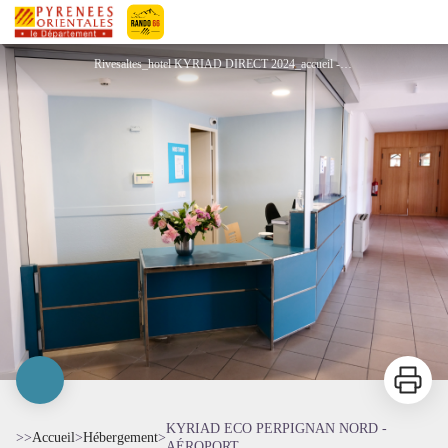
KYRIAD ECO PERPIGNAN NORD - AÉROPORT
Pyrénées-Orientales Le Département
Rivesaltes_hotel KYRIAD DIRECT 2024_accueil - Kyriad Direct Rivesaltes
Imprimer
KYRIAD ECO PERPIGNAN NORD -
>>
Accueil
>
Hébergement
>
AÉROPORT