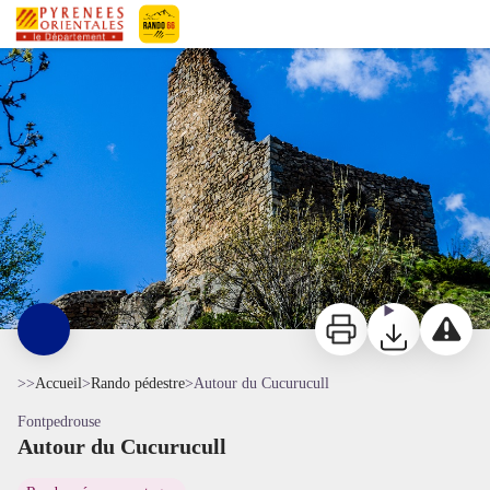
Autour du Cucurucull
El Castell - OTI Conflent Canigó
Pyrénées-Orientales Le Département
Imprimer
Télécharger
Signaler 
>>
Accueil
>
Rando pédestre
>
Autour du Cucurucull
Fontpedrouse
Autour du Cucurucull