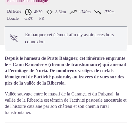
Randonnée en montagne
Voir l'image en plein écran
Difficile
4h30
8,6km
+740m
-739m
Boucle
GR®
PR
Embarquer cet élément afin d'y avoir accès hors
connexion
Depuis le hameau de Prats-Balaguer, cet itinéraire emprunte
le « Cami Ramader » (chemin de transhumance) qui amenait
à l’ermitage de Nuria. De nombreux vestiges de cortals
témoignent de l’activité pastorale, au travers de vues sur des
pics de la vallée de la Riberola.
Vallée sauvage entre le massif de la Carança et du Puigmal, la
vallée de la Riberola est témoin de l'activité pastorale ancestrale et
de l'histoire catalane par son château et son chemin rural
transfrontalier.