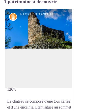
1 patrimoine à découvrir
El Castell - OTI Conflent Canigó
Architecture
El Castell
El Castell était le gardien du passage qui
conduit à l'ermitage de Núria par le Coll
Voir l'image en plein écran
de les Nou Fonts. La date de construction
est incertaine, pouvant se situer au XIIIe
siècle. La première mention date de
1267.
Le château se compose d'une tour carrée
et d'une enceinte. Etant située au sommet