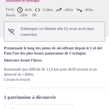
Randonnée en montagne
Voir l'image en plein écran
Facile
4h30
12,8km
+402m
-403m
Boucle
GR®
PR
Embarquer cet élément afin d'y avoir accès hors
connexion
Promenade le long des pistes de ski offrant depuis le Col del
Pam l’un des plus beaux panoramas de Cerdagne.
Itinéraire fermé l’hiver.
Randonnée peu difficile de 12,9 km pour 4h30 environ et un
dénivelé de +406m.
Circuit en boucle.
1 patrimoine à découvrir