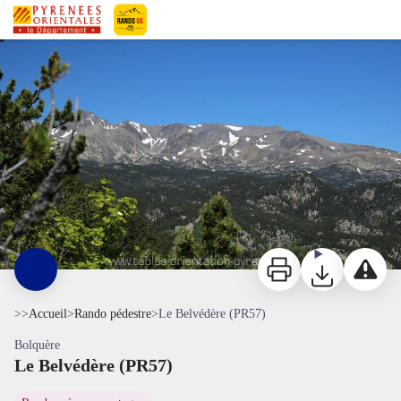
Le Belvédère (PR57)
©www.tables-orientation-pyrenees.fr
Pyrénées-Orientales Le Département
Imprimer
Télécharger
Signaler 
>>
Accueil
>
Rando pédestre
>
Le Belvédère (PR57)
Bolquère
Le Belvédère (PR57)