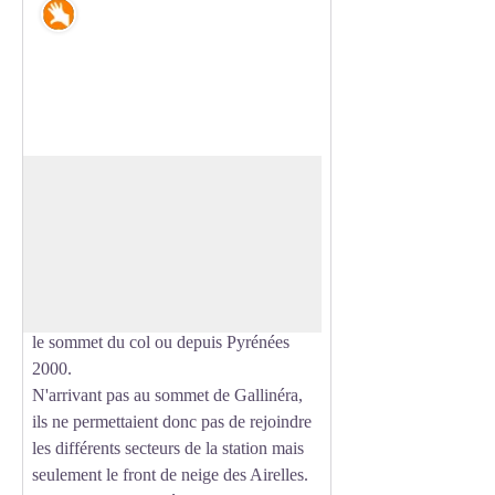
Savoir-faire
Le Col del Pam
L'aménagement de cet espace a
commencé en 1967 avec la construction
Voir l'image en plein écran
de deux téléskis : celui de la Levant et du
Baby-Levant. Ces derniers étaient les
seuls accès au domaine d'altitude depuis
le sommet du col ou depuis Pyrénées
2000.
N'arrivant pas au sommet de Gallinéra,
ils ne permettaient donc pas de rejoindre
les différents secteurs de la station mais
seulement le front de neige des Airelles.