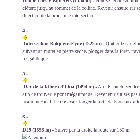
Dolmen des Pasquerets (1554 m)
- Pour se rendre au dolme
clôture jusqu'au sommet de la colline. Revenir ensuite sur ses
direction de la prochaine intersection.
4 -
Intersection Bolquère-Eyne (1525 m)
- Quitter le carrefo
suivant un muret en pierre sèche, plonger dans la forêt, trave
mégalithique.
5 -
Rec de la Ribera d'Eina
(1494 m)
- Au niveau du sentier 
afin de trouver le pont mégalithique. Revenenir sur ses pas e
jusqu’au canal. Le traverser, longer la forêt de bouleaux afi
6 -
D29 (1556 m)
- Suivre par la droite la route sur 150 m.