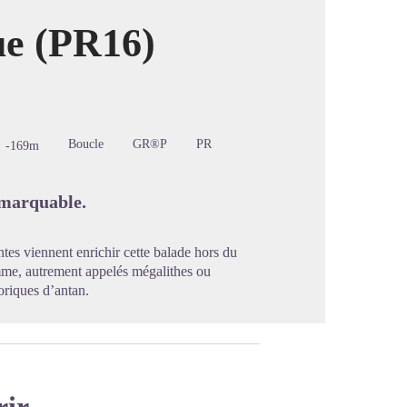
ue (PR16)
image en plein écran
Boucle
GR®P
PR
-169m
emarquable.
es viennent enrichir cette balade hors du
mme, autrement appelés mégalithes ou
oriques d’antan.