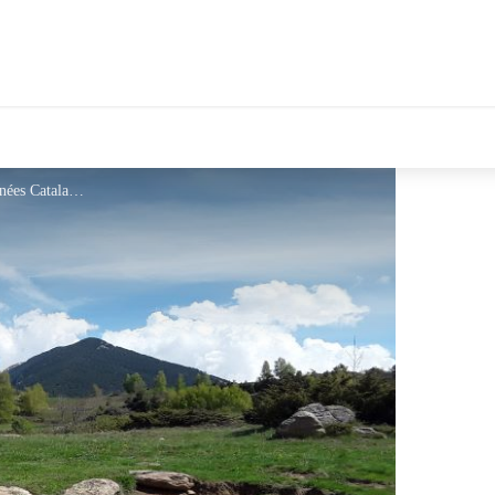
tales Le Département
Menhir del Port - © CC Pyrénées Catalanes