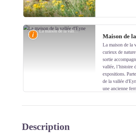
La maison de la vallée d'Eyne - © Maison de la vallée d'Eyne
Connaissance
Maison de la
La maison de la v
curieux de nature
Voir l'image en plein écran
sortie accompagné
vallée, l’histoire
expositions. Parte
de la vallée d'Eyn
une ancienne ferm
Description
Voir l'image en plein écran