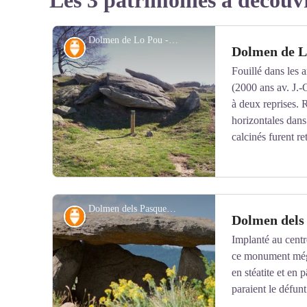
Les 3 patrimoines à découv
Dolmen de Lo Pou - © CC Pyrénées Catalanes
Archéologie
Dolmen de L
Fouillé dans les 
(2000 ans av. J.-C
à deux reprises. 
horizontales dan
calcinés furent re
Dolmen dels Pasquerets - © CC Pyrénées Catalanes
Archéologie
Dolmen dels
Implanté au centr
ce monument méga
Voir l'image en plein écran
en stéatite et en 
paraient le défunt