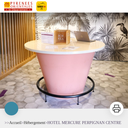
HOTEL MERCURE PERPIGNAN CENTRE
Pyrénées-Orientales Le Département
HOTEL-MERCURE-1 - ©HOTEL-MERCURE
Imprimer
>>
Accueil
>
Hébergement
>
HOTEL MERCURE PERPIGNAN CENTRE