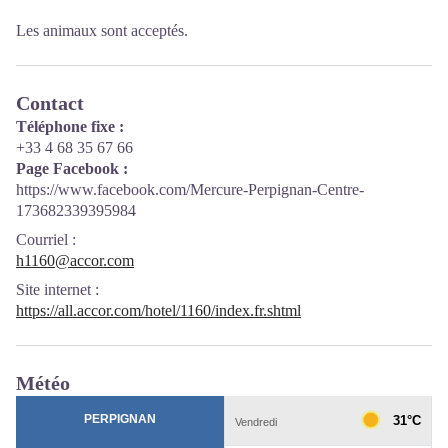
Les animaux sont acceptés.
Contact
Téléphone fixe :
+33 4 68 35 67 66
Page Facebook :
https://www.facebook.com/Mercure-Perpignan-Centre-
173682339395984
Courriel
:
h1160@accor.com
Site internet
:
https://all.accor.com/hotel/1160/index.fr.shtml
Météo