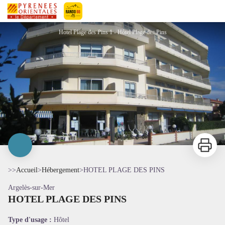
HOTEL PLAGE DES PINS
Pyrénées-Orientales Le Département
Hotel Plage des Pins 1 - Hôtel Plage des Pins
Imprimer
>>
Accueil
>
Hébergement
>
HOTEL PLAGE DES PINS
Argelès-sur-Mer
HOTEL PLAGE DES PINS
Voir l'image en plein écran
Type d'usage :
Hôtel