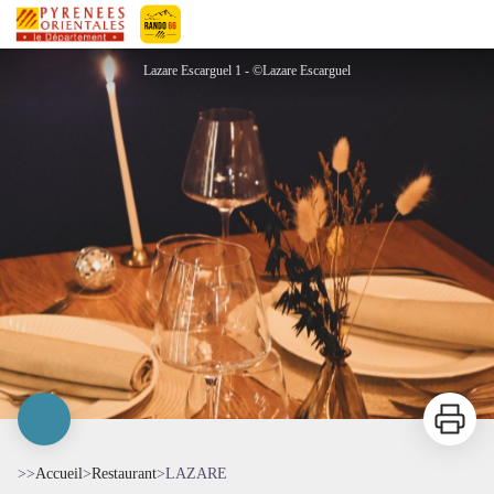
LAZARE
Pyrénées-Orientales Le Département
Lazare Escarguel 1 - ©Lazare Escarguel
Imprimer
>>
Accueil
>
Restaurant
>
LAZARE