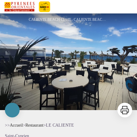
LE CALIENTE
Pyrénées-Orientales Le Département
CALIENTE BEACH CLUB - CALIENTE BEACH CLUB
Imprimer
>>
Accueil
>
Restaurant
>
LE CALIENTE
Saint-Cyprien