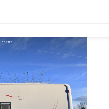
tales Le Département
camping-car - JackieLou DL de Pixabay