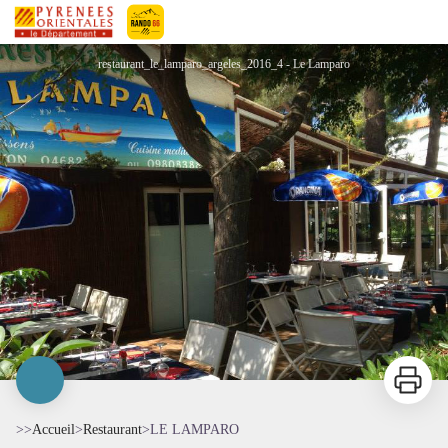
LE LAMPARO
Pyrénées-Orientales Le Département
restaurant_le_lamparo_argeles_2016_4 - Le Lamparo
Imprimer
>>
Accueil
>
Restaurant
>
LE LAMPARO