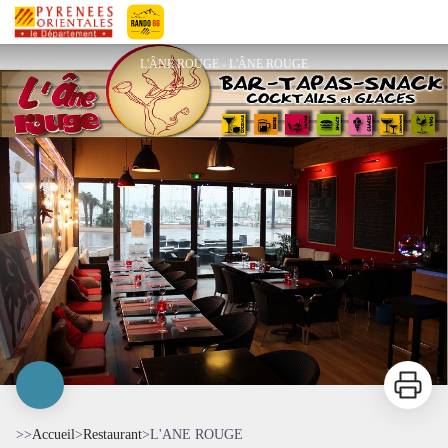
L'ANE ROUGE
Pyrénées-Orientales Le Département
L'ÂNE ROUGE - L'ÂNE ROUGE
Imprimer
>>
Accueil
>
Restaurant
>
L'ANE ROUGE