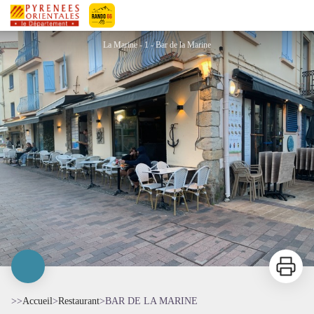
BAR DE LA MARINE
Pyrénées-Orientales Le Département
La Marine - 1 - Bar de la Marine
Imprimer
>>
Accueil
>
Restaurant
>
BAR DE LA MARINE