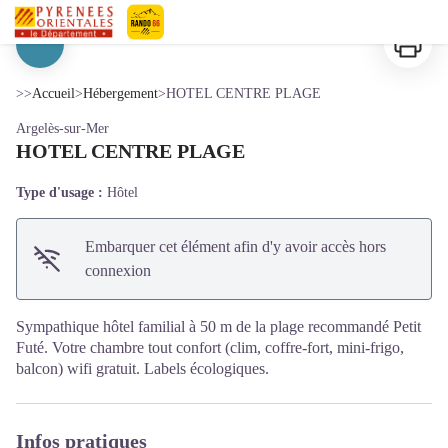
HOTEL CENTRE PLAGE
Imprimer
Pyrénées-Orientales Le Département
Voir l'image en plein écran
>>
Accueil
>
Hébergement
>
HOTEL CENTRE PLAGE
Argelès-sur-Mer
HOTEL CENTRE PLAGE
Type d'usage :
Hôtel
Embarquer cet élément afin d'y avoir accès hors
connexion
Sympathique hôtel familial à 50 m de la plage recommandé Petit
Futé. Votre chambre tout confort (clim, coffre-fort, mini-frigo,
balcon) wifi gratuit. Labels écologiques.
Infos pratiques