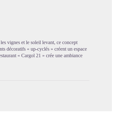
image en plein écran
les vignes et le soleil levant, ce concept
nts décoratifs « up-cyclés » créent un espace
 restaurant « Cargol 21 » crée une ambiance