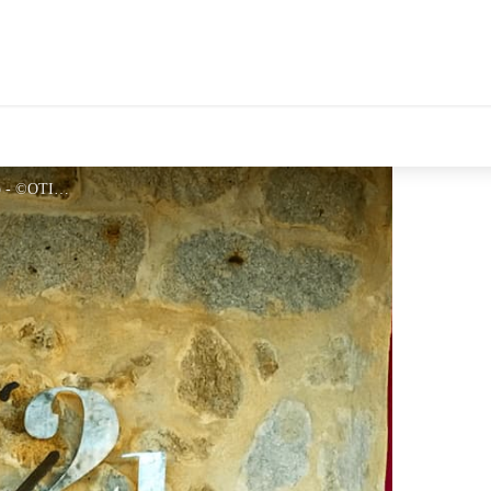
tales Le Département
logo-cargol-21-belesta-web - ©OTIRC