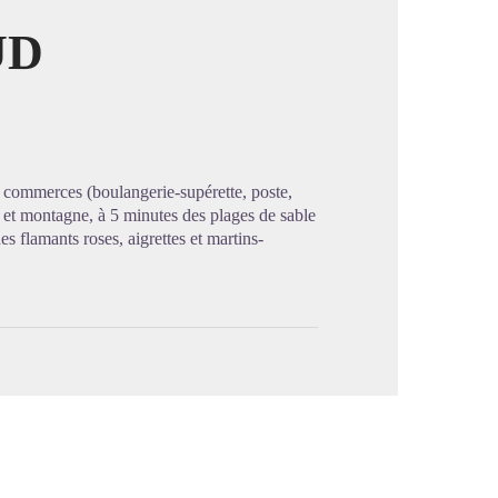
UD
image en plein écran
s commerces (boulangerie-supérette, poste,
 et montagne, à 5 minutes des plages de sable
s flamants roses, aigrettes et martins-