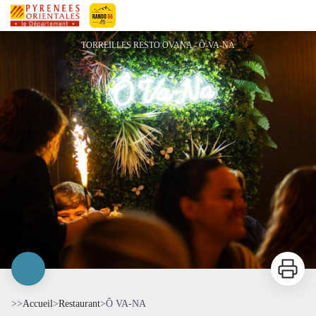
Ô VA-NA
Pyrénées-Orientales Le Département
TORREILLES RESTO OVANA - Ô-VA-NA
Imprimer
>>
Accueil
>
Restaurant
>
Ô VA-NA