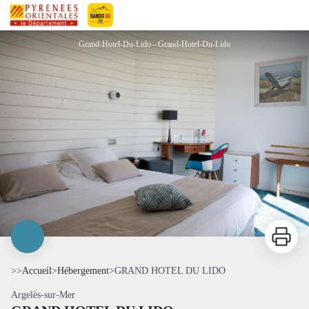
GRAND HOTEL DU LIDO
Pyrénées-Orientales Le Département
Grand-Hotel-Du-Lido - Grand-Hotel-Du-Lido
Imprimer
>>
Accueil
>
Hébergement
>
GRAND HOTEL DU LIDO
Argelès-sur-Mer