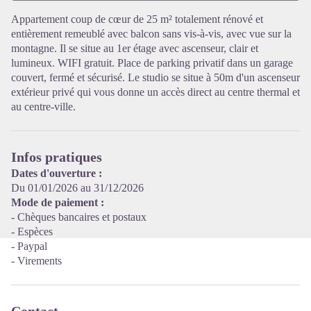
Appartement coup de cœur de 25 m² totalement rénové et
entièrement remeublé avec balcon sans vis-à-vis, avec vue sur la
Voir l'image en plein écran
montagne. Il se situe au 1er étage avec ascenseur, clair et
lumineux. WIFI gratuit. Place de parking privatif dans un garage
couvert, fermé et sécurisé. Le studio se situe à 50m d'un ascenseur
extérieur privé qui vous donne un accès direct au centre thermal et
au centre-ville.
Infos pratiques
Dates d'ouverture :
Du 01/01/2026 au 31/12/2026
Mode de paiement :
- Chèques bancaires et postaux
- Espèces
- Paypal
- Virements