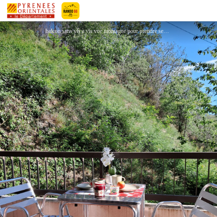
NETENS BEATRICE
Pyrénées-Orientales Le Département
balcon sans vis à vis vue montagne pour prendre ses repas - proprietaire