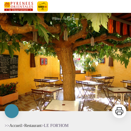
LE FOR'HOM
Pyrénées-Orientales Le Département
Photo - ☺For'hom
Imprimer
>>
Accueil
>
Restaurant
>
LE FOR'HOM