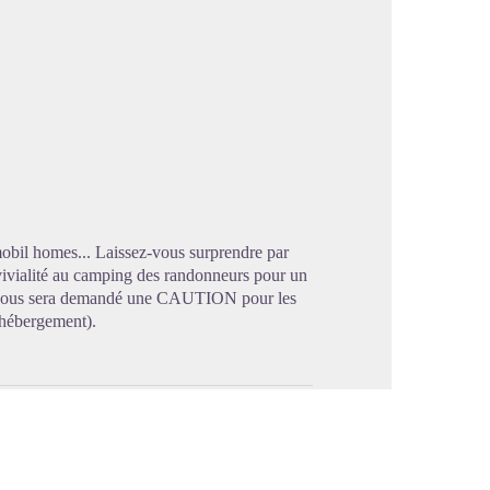
image en plein écran
 mobil homes... Laissez-vous surprendre par
nvivialité au camping des randonneurs pour un
'il vous sera demandé une CAUTION pour les
d'hébergement).