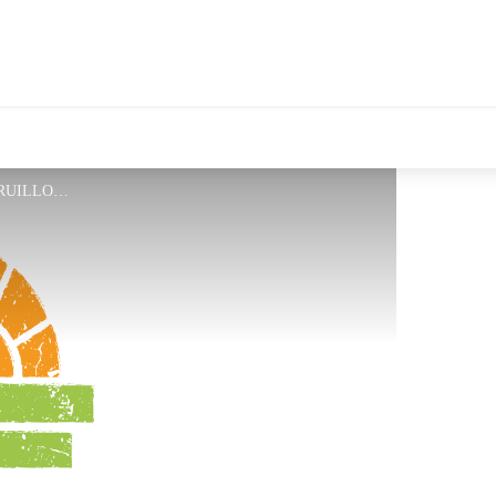
tales Le Département
FondClair_Logo_OTI - STRUILLOU C