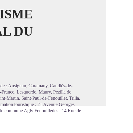
RISME
L DU
image en plein écran
de : Ansignan, Caramany, Caudiès-de-
e-France, Lesquerde, Maury, Pezilla de
nt-Martin, Saint-Paul-de-Fenouillet, Trilla,
ormation touristique : 21 Avenue Georges
é de commune Agly Fenouillèdes : 14 Rue de