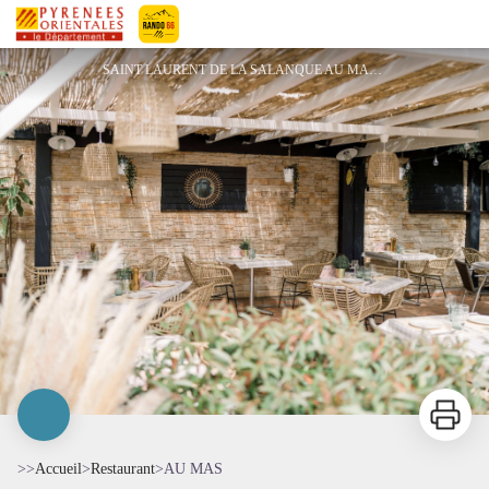
AU MAS
Pyrénées-Orientales Le Département
SAINT LAURENT DE LA SALANQUE AU MAS - ©RESTAURANT LE MAS
Imprimer
>>
Accueil
>
Restaurant
>
AU MAS