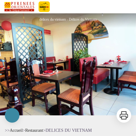
DELICES DU VIETNAM
Pyrénées-Orientales Le Département
delices du vietnam - Délices du Vietnam
Imprimer
>>
Accueil
>
Restaurant
>
DELICES DU VIETNAM