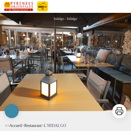
L'HIDALGO
Pyrénées-Orientales Le Département
hidalgo - hidalgo
Imprimer
>>
Accueil
>
Restaurant
>
L'HIDALGO