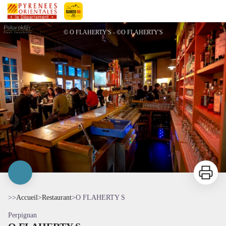
O FLAHERTY S
Pyrénées-Orientales Le Département
© O FLAHERTY'S - ©O FLAHERTY'S
Imprimer
>>
Accueil
>
Restaurant
>
O FLAHERTY S
Perpignan