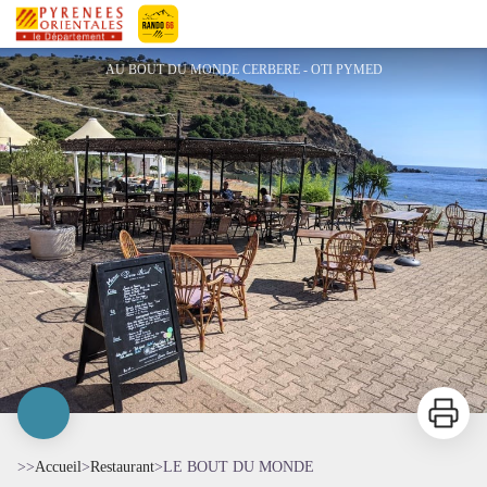
LE BOUT DU MONDE
Pyrénées-Orientales Le Département
AU BOUT DU MONDE CERBERE - OTI PYMED
Imprimer
>>
Accueil
>
Restaurant
>
LE BOUT DU MONDE