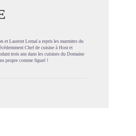
E
image en plein écran
n et Laurent Lemal a repris les marmites du
récédemment Chef de cuisine à Host et
ndant trois ans dans les cuisines du Domaine
sens propre comme figuré !