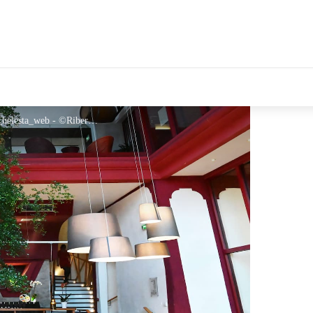
tales Le Département
salle_restaurant_riberach_la_cooperative_belesta_web - ©Riberach