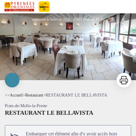
RESTAURANT LE BELLAVISTA
Pyrénées-Orientales Le Département
restaurant le bellevue 2020 - @BIT Prats de Mollo
Imprimer
>>
Accueil
>
Restaurant
>
RESTAURANT LE BELLAVISTA
Prats-de-Mollo-la-Preste
RESTAURANT LE BELLAVISTA
Voir l'image en plein écran
Embarquer cet élément afin d'y avoir accès hors