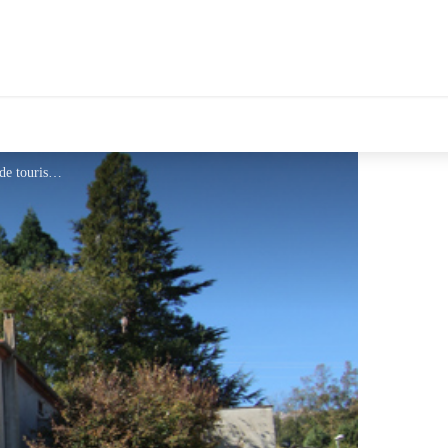
tales Le Département
Chez Françoise - © office de tourisme