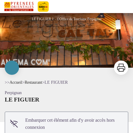
LE FIGUIER
Pyrénées-Orientales Le Département
LE FIGUIER 1 - ©Office de Tourisme Perpignan
Imprimer
>>
Accueil
>
Restaurant
>
LE FIGUIER
Perpignan
Voir l'image en plein écran
LE FIGUIER
Embarquer cet élément afin d'y avoir accès hors
connexion