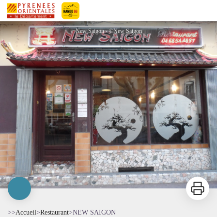
NEW SAIGON
Pyrénées-Orientales Le Département
New Saigon - ©New Saigon
Imprimer
>>
Accueil
>
Restaurant
>
NEW SAIGON