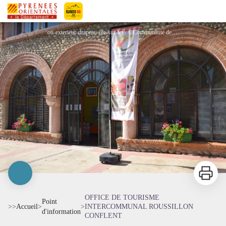
OFFICE DE TOURISME INTERCOMMUNAL ROUSSILLON CONFLENT
Pyrénées-Orientales Le Département
oti-exterieur-drapeau-ille-sur-tet - ©Communauté de communes Roussillon Conflent
Imprimer
OFFICE DE TOURISME
Point
>>
Accueil
>
>
INTERCOMMUNAL ROUSSILLON
d'information
CONFLENT